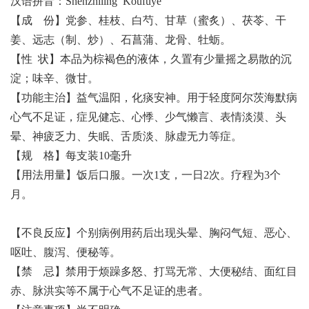
汉语拼音：Shenzhiling Koufuye
【成 份】党参、桂枝、白芍、甘草（蜜炙）、茯苓、干
姜、远志（制、炒）、石菖蒲、龙骨、牡蛎。
【性 状】本品为棕褐色的液体，久置有少量摇之易散的沉
淀；味辛、微甘。
【功能主治】益气温阳，化痰安神。用于轻度阿尔茨海默病
心气不足证，症见健忘、心悸、少气懒言、表情淡漠、头
晕、神疲乏力、失眠、舌质淡、脉虚无力等症。
【规 格】每支装10毫升
【用法用量】饭后口服。一次1支，一日2次。疗程为3个
月。
【不良反应】个别病例用药后出现头晕、胸闷气短、恶心、
呕吐、腹泻、便秘等。
【禁 忌】禁用于烦躁多怒、打骂无常、大便秘结、面红目
赤、脉洪实等不属于心气不足证的患者。