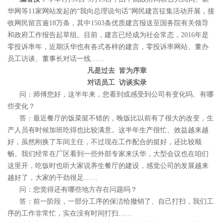
华网等11家网站发起的“我向总理说句话”网民建言征集活动开展，接
收网民留言逾18万条，其中1503条优质建言报送至国务院有关领导
和政府工作报告起草组。目前，建言已经成为社会常态，2016年是
零投诉率年，近期沃华也有各式各样的建言，零投诉率网站、董办
员工访谈、董事长对话一线……
凡是过去 皆为序章
对话员工 访谈实录
问：师傅您好，这半年来，您看到或感受到公司有变化吗、有哪
些变化？
答：最近餐厅的饭菜挺不错的，晚饭比以前有了很大的改变，生
产人员有时候加班吃得也比较满意。这半年生产很忙、效益越来越
好，虽然刚换了车间主任，不过现在工作配合的挺好，还比较顺
畅。我们经常在厂区看到一些外部专家来沃华，大型会议也在咱们
这里开，吃饭时也听大家说养生餐厅的建设，感觉公司的发展越来
越好了，大家的干劲很足……
问：您觉得还有哪些地方存在问题吗？
答：前一阶段，一部分工序的保洁给撤销了、自己打扫，我们工
序的工作非常忙，实在没有时间打扫……