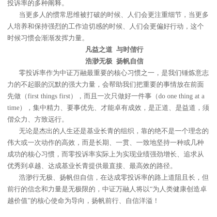
投诉率的多种阐释。
当更多人的惯常思维被打破的时候、人们会更注重细节，当更多
人培养和保持强烈的工作迫切感的时候、人们会更偏好行动，这个
时候习惯会渐渐发挥力量。
凡益之道 与时偕行
浩渺无极 扬帆自信
零投诉率作为中证万融最重要的核心习惯之一，是我们锤炼意志
力的不起眼的沉默的强大力量，会帮助我们把重要的事情放在前面
先做（first things first），而且一次只做好一件事（do one thing at a
time），集中精力、要事优先、才能卓有成效，是正道、是益道，须
偕众力、方致远行。
无论是杰出的人生还是基业长青的组织，靠的绝不是一个理念的
伟大或一次动作的高效，而是长期、一贯、一致地坚持一种或几种
成功的核心习惯，而零投诉率实际上为实现业绩强劲增长、追求从
优秀到卓越、达成基业长青提供最直接、最高效的路径。
浩渺行无极、扬帆但自信，在达成零投诉率的路上道阻且长，但
前行的信念和力量是无极限的，中证万融人将以“为人类健康创造卓
越价值”的核心使命为导向，扬帆前行、自信洋溢！