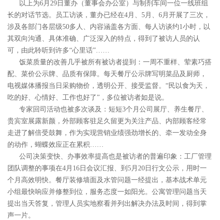
以上为6月29日董办（董事会办公室）与制剂车间一位一线班组
长的对话节选。员工访谈，董办已经在4月、5月、6月开展了三次，
涉及各部门各层级50多人、内容涵盖各方面、每人访谈约1小时，以
其双向沟通、具体准确、广泛深入的特点，得到了被访人员的认
可，由此聆听到许多“心里话”……
饭菜质量的改善几乎被所有被访者提到：一周不重样、荤素巧搭
配、菜价公示牌、品质有保障。每天餐厅公示牌写明菜品及厨师，
电视媒体播报当日采购物价，透明公开、接受监督。“民以食为天，
吃的好、心情好、工作也好了”，多位被访者如是说。
专家回司活动也被多次谈及：短短3个月公司展厅、养生餐厅、
贵宾室展露新颜，外部顾客驻足久留更为关注产品、内部顾客经常
走进了解倍受鼓舞，作为实现营销业绩强劲增长的、牵一发动全身
的动作，蝴蝶效应正在累积……
公司决策变快、办事效率提高也是被访者的普遍印象：工厂管理
团队调整的事项在4月16日会议汇报、到5月20日行文公示，用时一
个月高效明快。餐厅装修墙面及水管问题一经提出，基本战术单元
小组最快响应并修整到位，服务态度一如阳光。公寓管理问题当天
提出当天答复，管理人员实地察看并列出解决办法及时间，得到掌
声一片。