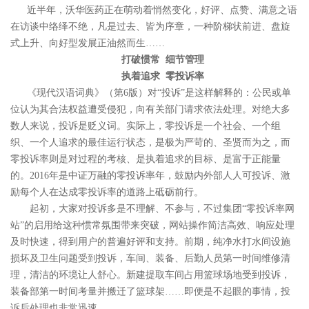
近半年，沃华医药正在萌动着悄然变化，好评、点赞、满意之语
在访谈中络绎不绝，凡是过去、皆为序章，一种阶梯状前进、盘旋
式上升、向好型发展正油然而生……
打破惯常 细节管理
执着追求 零投诉率
《现代汉语词典》（第6版）对“投诉”是这样解释的：公民或单
位认为其合法权益遭受侵犯，向有关部门请求依法处理。对绝大多
数人来说，投诉是贬义词。实际上，零投诉是一个社会、一个组
织、一个人追求的最佳运行状态，是极为严苛的、圣贤而为之，而
零投诉率则是对过程的考核、是执着追求的目标、是富于正能量
的。2016年是中证万融的零投诉率年，鼓励内外部人人可投诉、激
励每个人在达成零投诉率的道路上砥砺前行。
起初，大家对投诉多是不理解、不参与，不过集团“零投诉率网
站”的启用给这种惯常氛围带来突破，网站操作简洁高效、响应处理
及时快速，得到用户的普遍好评和支持。前期，纯净水打水间设施
损坏及卫生问题受到投诉，车间、装备、后勤人员第一时间维修清
理，清洁的环境让人舒心。新建提取车间占用篮球场地受到投诉，
装备部第一时间考量并搬迁了篮球架……即便是不起眼的事情，投
诉后处理也非常迅速。