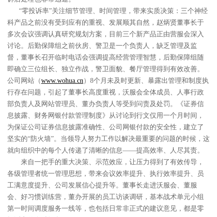
“零投诉率”关注细节管理、时间管理，带来实质决策：三个神经
科产品之前没有受到应有的重视、发展顺其自然，赵炳贤董事长于
多次会议强调认真研究规划方案，目前三个新产品正由营服会深入
讨论。后勤保障组之前伙房、警卫是一个负责人，缺乏管理及监
督，董事长召开临时电话会强调提高经营管理智慧，后勤保障组随
即确立三位组长、独立作战，警卫面貌、餐厅管理得到有效改善。
公司网站（
www.wohua.cn
）8个月未及时更新、暴露出管理和制度执
行存在问题，引起了董事长高度重视，沃服会全体成员、人事行政
部负责人及网站管理员、董办负责人等受到问责及处罚。《证券信
息披露、财务网银付款管理制度》从讨论到行文仅用一个月时间，
为保证公司证券信息披露准确性、公司网银付款的安全性，建立了
坚实的“防火墙”。当领导人努力工作以解决最重要的问题的时候，这
就向组织中的每个人传递了清晰的信息——提高效率、人尽其责。
来自一把手的重大决策、示范效应，让压力得到了有效传导，
各级管理者统一管理思想，带来会议效率提升、执行效率提升、员
工满意度提升、公司发展信心提升等。董事长走进沃服会、董服
会、好习惯训练营，董办开展的员工访谈调研，基本战术单元小组
第一时间调度服务一线等，也包括日常非正式的建议意见，都是零